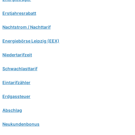
Erstjahresrabatt
Nachtstrom / Nachttarif
Energiebörse Leipzig (EEX)
Niedertarifzeit
Schwachlasttarif
Eintarifzähler
Erdgassteuer
Abschlag
Neukundenbonus