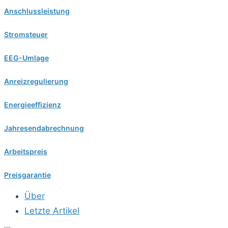
Anschlussleistung
Stromsteuer
EEG-Umlage
Anreizregulierung
Energieeffizienz
Jahresendabrechnung
Arbeitspreis
Preisgarantie
Über
Letzte Artikel